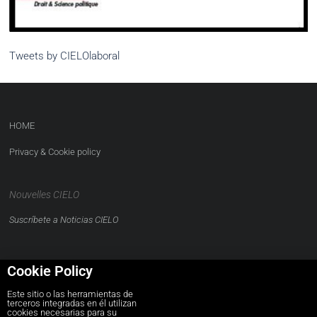
Tweets by CIELOlaboral
HOME
Privacy & Cookie policy
Nouvelles CIELO
Suscríbete a Noticias CIELO
Cookie Policy
Este sitio o las herramientas de
terceros integradas en él utilizan
CONTACTO
cookies necesarias para su