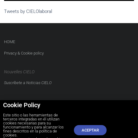
Tweets by CIELOlaboral
HOME
Privacy & Cookie policy
Nouvelles CIELO
Suscríbete a Noticias CIELO
Cookie Policy
Este sitio o las herramientas de
terceros integradas en él utilizan
CONTACTO
cookies necesarias para su
funcionamiento y para alcanzar los
ACEPTAR
comunidad@cielolaboral.com
fines descritos en la política de
cookies.