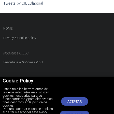
Tweets by CIELOlaboral
HOME
Privacy & Cookie policy
Nouvelles CIELO
Suscríbete a Noticias CIELO
Cookie Policy
Este sitio o las herramientas de
terceros integradas en él utilizan
CONTACTO
cookies necesarias para su
funcionamiento y para alcanzar los
ACEPTAR
comunidad@cielolaboral.com
fines descritos en la política de
cookies.
Declaras aceptar el uso de cookies
al cerrar o esconder este aviso,