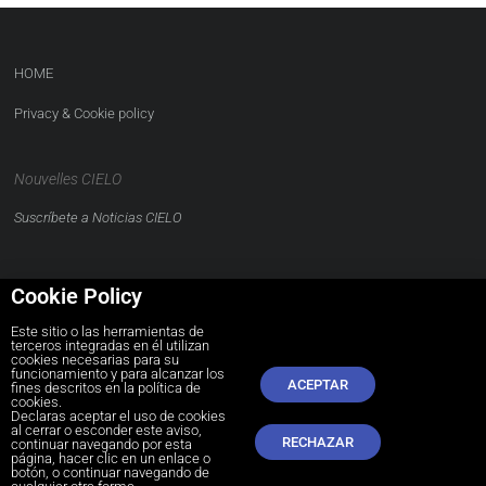
HOME
Privacy & Cookie policy
Nouvelles CIELO
Suscríbete a Noticias CIELO
Cookie Policy
Este sitio o las herramientas de
terceros integradas en él utilizan
CONTACTO
cookies necesarias para su
funcionamiento y para alcanzar los
ACEPTAR
comunidad@cielolaboral.com
fines descritos en la política de
cookies.
Declaras aceptar el uso de cookies
al cerrar o esconder este aviso,
RECHAZAR
continuar navegando por esta
página, hacer clic en un enlace o
botón, o continuar navegando de