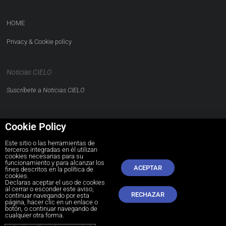
HOME
Privacy & Cookie policy
Noticias CIELO
Suscríbete a Noticias CIELO
Cookie Policy
Este sitio o las herramientas de
terceros integradas en él utilizan
CONTACTO
cookies necesarias para su
funcionamiento y para alcanzar los
ACEPTAR
comunidad@cielolaboral.com
fines descritos en la política de
cookies.
Declaras aceptar el uso de cookies
al cerrar o esconder este aviso,
RECHAZAR
continuar navegando por esta
página, hacer clic en un enlace o
botón, o continuar navegando de
cualquier otra forma.
Copyright © 2026
All rights reserved.
cielolaboral