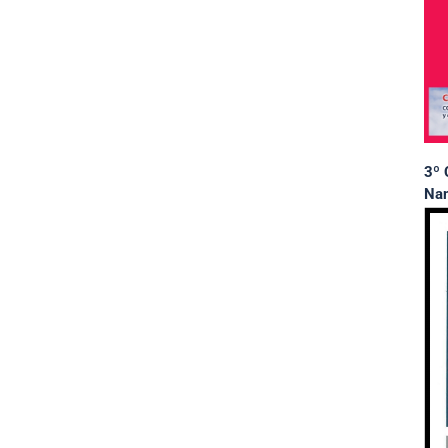
3º 
Nan