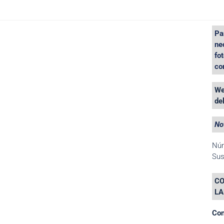
Pa
ne
fo
co
We
de
No
Nú
Sus
CO
LA
Con