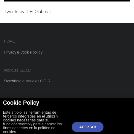
Tweets by CIELOlaboral
HOME
Privacy & Cookie policy
Noticias CIELO
Suscríbete a Noticias CIELO
Cookie Policy
Este sitio o las herramientas de
terceros integradas en él utilizan
CONTACTO
cookies necesarias para su
funcionamiento y para alcanzar los
ACEPTAR
comunidad@cielolaboral.com
fines descritos en la política de
cookies.