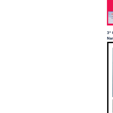
3º 
Nan