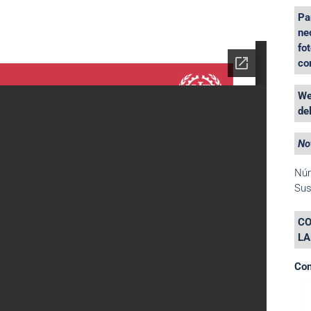
Pa
ne
fo
co
We
de
No
Nú
Sus
CO
LA
Con