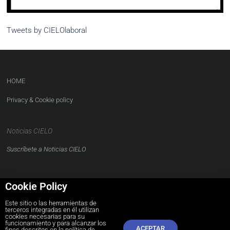
Tweets by CIELOlaboral
HOME
Privacy & Cookie policy
Noticias CIELO
Suscríbete a Noticias CIELO
Cookie Policy
Este sitio o las herramientas de
terceros integradas en él utilizan
CONTACTO
cookies necesarias para su
funcionamiento y para alcanzar los
ACEPTAR
comunidad@cielolaboral.com
fines descritos en la política de